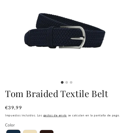
Tom Braided Textile Belt
Precio
€39,99
habitual
Impuestos incluidos. Los
gastos de envío
se calculan en la pantalla de pago.
Color