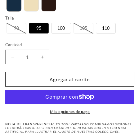
Talla
90
95
100
105
110
Cantidad
Reducir
Aumentar
cantidad
cantidad
para
para
Tom
Tom
Agregar al carrito
Braided
Braided
Textile
Textile
Belt
Belt
Más opciones de pago
NOTA DE TRANSPARENCIA:
EN TONI VARTRANO COMBINAMOS SESIONES
FOTOGRÁFICAS REALES CON IMÁGENES GENERADAS POR INTELIGENCIA
ARTIFICIAL PARA ILUSTRAR EL AJUSTE DE NUESTRAS COLECCIONES.