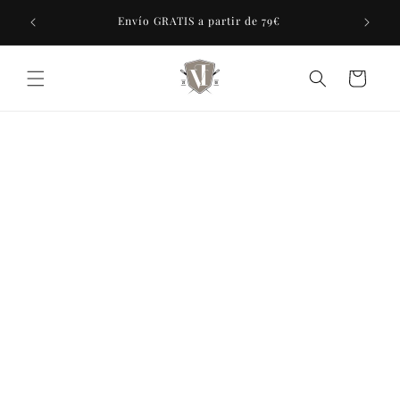
Ir
tras 7
directamente
Envío GRATIS a partir de 79€
al contenido
Carrito