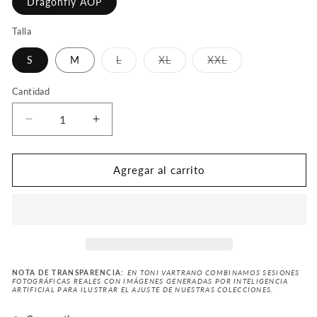
Dragonfly AOP
Talla
Variante
Variante
Variante
S
M
L
XL
XXL
agotada
agotada
agotada
o
o
o
no
no
no
Cantidad
disponible
disponible
disponible
Reducir
Aumentar
cantidad
cantidad
para
para
Reg-
Reg-
Agregar al carrito
Ethan
Ethan
AOP
AOP
SS
SS
Shirt
Shirt
NOTA DE TRANSPARENCIA:
EN TONI VARTRANO COMBINAMOS SESIONES
FOTOGRÁFICAS REALES CON IMÁGENES GENERADAS POR INTELIGENCIA
ARTIFICIAL PARA ILUSTRAR EL AJUSTE DE NUESTRAS COLECCIONES.