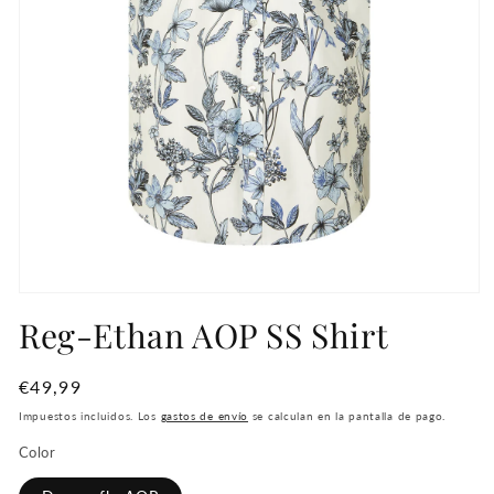
Abrir
elemento
Reg-Ethan AOP SS Shirt
multimedia
1
en
una
Precio
€49,99
ventana
habitual
modal
Impuestos incluidos. Los
gastos de envío
se calculan en la pantalla de pago.
Color