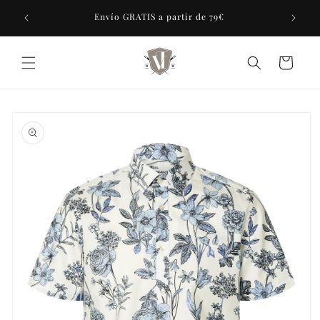
Ir
tras 7
directamente
Envío GRATIS a partir de 79€
al contenido
Carrito
Ir
directamente
a la
información
del producto