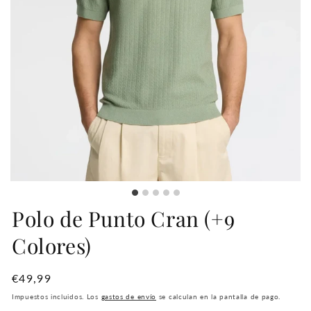
Polo de Punto Cran (+9
Colores)
Precio
€49,99
habitual
Impuestos incluidos. Los
gastos de envío
se calculan en la pantalla de pago.