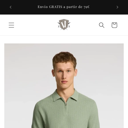
Ir
tras 7
directamente
Envío GRATIS a partir de 79€
al contenido
Carrito