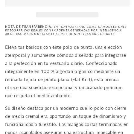
Cran
Cran
(+9
(+9
Colores)
Colores)
NOTA DE TRANSPARENCIA:
EN TONI VARTRANO COMBINAMOS SESIONES
FOTOGRÁFICAS REALES CON IMÁGENES GENERADAS POR INTELIGENCIA
ARTIFICIAL PARA ILUSTRAR EL AJUSTE DE NUESTRAS COLECCIONES.
Eleva tus básicos con este polo de punto, una elección
atemporal y sumamente cómoda diseñada para integrarse
a la perfección en tu vestuario diario. Confeccionado
íntegramente en 100 % algodón orgánico mediante un
refinado tejido de punto plano (Flat Knit), esta prenda
ofrece una suavidad excepcional y un acabado premium
que respeta el medio ambiente.
Su diseño destaca por un moderno cuello polo con cierre
de media cremallera, aportando un toque de dinamismo y
funcionalidad a tu estilo. Las mangas cortas terminadas en
puños acanalados aseguran una estructura impecable en