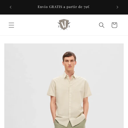
Ir
tras 7
directamente
Envío GRATIS a partir de 79€
al contenido
Carrito